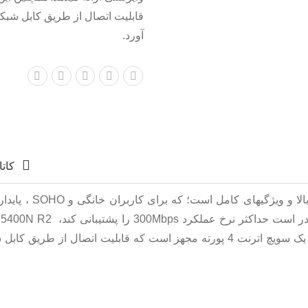
قابلیت اتصال از طریق کابل شبکه 
آورد.
کات
BiPAC 5400N R2 یک ر
پوشش وایرلسی ارائه میدهد. همچنین این روتر به یک سویچ اترنت 4 پورته مجهز است ک