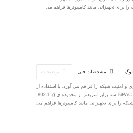
را برای تجهیزاتی مانند کامپیوترها فراهم می
الوگ
مشخصات فنی
توضیحات
وتر ADSL2+ با عملکرد بالا و ویژگیهای کامل است؛ که برای کاربران خانگی و SOHO ، پایداری و امنیت شبکه را فراهم می آورد. با استفاده از
اکسس پوینت یکپارچه ی وایرلس 802.11n که قادر است حداکثر نرخ عملکرد 300Mbps را پشتیبانی کند، BiPAC 5400N R2 سه برابر سریعتر از محدوده ی 802.11g
ه قابلیت اتصال از طریق کابل شبکه را برای تجهیزاتی مانند کامپیوترها فراهم می