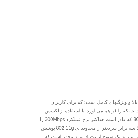
A+ با عملکرد بالا و ویژگیهای کامل است؛ که برای کاربران
اری و امنیت شبکه را فراهم می آورد. با استفاده از اکسس
پوینت یکپارچه ی وایرلس 802.11n که قادر است حداکثر نرخ عملکرد 300Mbps را
پشتیبانی کند، BiPAC 5400N R2 سه برابر سریعتر از محدوده ی 802.11g پوشش
وایرلسی ارائه میدهد. همچنین این روتر به یک سویچ اترنت 4 پورته مجهز است که