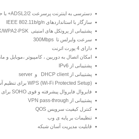
دسترسی به اینترنت پرسرعت ADSL2/2+ با حداکثر سرعت دریافت 8/24Mbps و حداکثر سرعت ارسال 1Mbps؛ با قابلیت انطباق با ADSL
سازگار با استانداردهای IEEE 802.11b/g/n
پشتیبانی از پروتکل های امنیتی WPA-PSK/WPA2-PSKو WEP
سرعت وایرلس تا 300Mbps
دارای 4 پورت اترنت
امکان اتصال به دوربین ، کامپیوتر ،موبایل و ما
پشتیبانی از IPv6
پشتیبانی از DHCP client و server
WPS (Wi-Fi Protected Setup) برای تنظیم آسان
فایروال فایروال پیشرفته و قوی SOHO برای جلوگیری از حمله های اینترنتی
پشتیبانی از VPN pass-through
کنترل کیفیت سرویس QOS
تنظیمات بر پایه ی وب
قابلیت مدیریت آسان شبکه